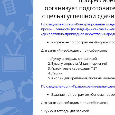
профессион
организует подготовит
с целью успешной сдачи
По специальностям: «Конструирование, моде
промышленности (по видам)», «Реклама», «Ди
«Декоративно-прикладное искусство и народ
Рисунок — по программе «Рисунок с о
Для занятий необходимо при себе иметь
Ручку и тетрадь для записей
Бумагу формата А3 (для черчения)
Графитовые карандаши Т,2Т
Ластик
Кнопки для крепления листа на мольбе
По специальности «Правоохранительная дея
Задание по программе «Основы право
Для занятий необходимо при себе иметь:
1 Ручку и тетрадь для записей