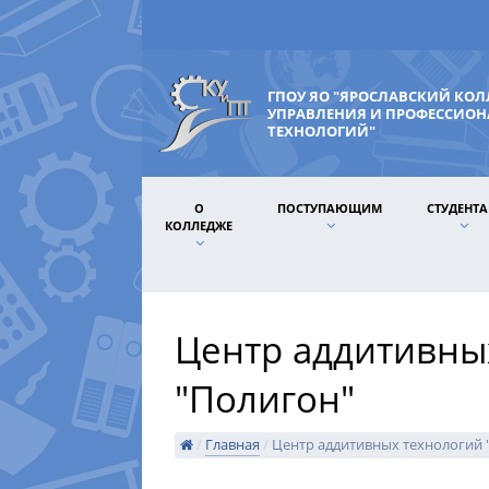
ГПОУ ЯО "ЯРОСЛАВСКИЙ КО
УПРАВЛЕНИЯ И ПРОФЕССИО
ТЕХНОЛОГИЙ"
О
ПОСТУПАЮЩИМ
СТУДЕНТ
КОЛЛЕДЖЕ
Центр аддитивны
"Полигон"
/
Главная
/
Центр аддитивных технологий 