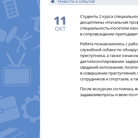
/
Новости и события
11
​Студенты 2 курса специальн
дисциплины «Начальная проф
ОКТ
специальность»посетили изо
в сопровождении преподавате
Ребята познакомились с рабо
служебной собаки по обнар
преступника, а также ознако
дактилоскопированию задерж
свиданий иопознания, посет
в совершении преступления; 
сотрудников и спортзале, а т
После экскурсии состоялась в
задаваливопросы и вели поч