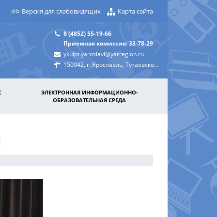
Версия для слабовидящих
Карта сайта
8 (4852) 55-19-66
Приемная комиссия: 33-78-29
ykuipt.yaroslavl@yarregion.ru
150042, г. Ярославль, Тутаевское шоссе, д. 31а
С
ЭЛЕКТРОННАЯ ИНФОРМАЦИОННО-
ОБРАЗОВАТЕЛЬНАЯ СРЕДА
и