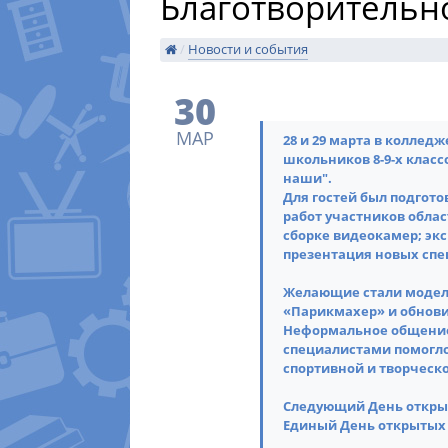
Благотворительн
/
Новости и события
30
МАР
​28 и 29 марта в колле
школьников 8-9-х класс
наши".
Для гостей был подгот
работ участников облас
сборке видеокамер; эк
презентация новых спе
Желающие стали модел
«Парикмахер» и обнови
Неформальное общение
специалистами помогло 
спортивной и творческ
Следующий День откры
Единый День открытых 