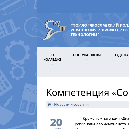
ГПОУ ЯО "ЯРОСЛАВСКИЙ КО
УПРАВЛЕНИЯ И ПРОФЕССИО
ТЕХНОЛОГИЙ"
О
ПОСТУПАЮЩИМ
СТУДЕНТ
КОЛЛЕДЖЕ
Компетенция «Со
/
Новости и события
20
​Кроме компетенции «Дизай
регионального чемпионата "М