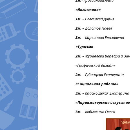
3м.
-
Гроздилова Анна
«Логистика»
1м.
–
Селезнёва Дарья
2м.
–
Долотов Павел
3м.
–
Кирсанова Елизавета
«Туризм»
2м.
–
Журавлёва Варвара и За
«Графический дизайн»
2м.
–
Губанцева Екатерина
«Социальная работа»
3м.
–
Краснощёкая Екатерина
«Парикмахерское искусство
3м.
–
Кобылкина Олеся