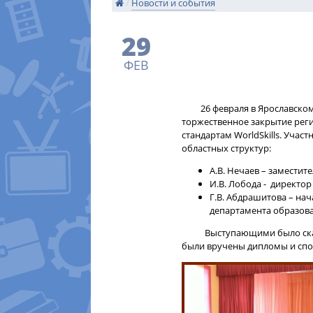
/
Новости и события
29
ФЕВ
26 февраля в Ярославском
торжественное закрытие рег
стандартам WorldSkills. Учас
областных структур:
А.В. Нечаев – заместит
И.В. Лобода - директо
Г.В. Абдрашитова – на
департамента образова
Выступающими было сказано
были вручены дипломы и спо