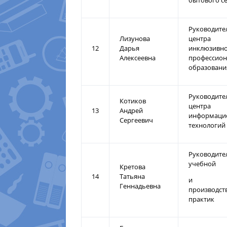
бытового с
Руководите
Лизунова
центра
12
Дарья
инклюзивн
Алексеевна
профессион
образовани
Руководите
Котиков
центра
13
Андрей
информаци
Сергеевич
технологий
Руководите
учебной
Кретова
14
Татьяна
и
Геннадьевна
производст
практик