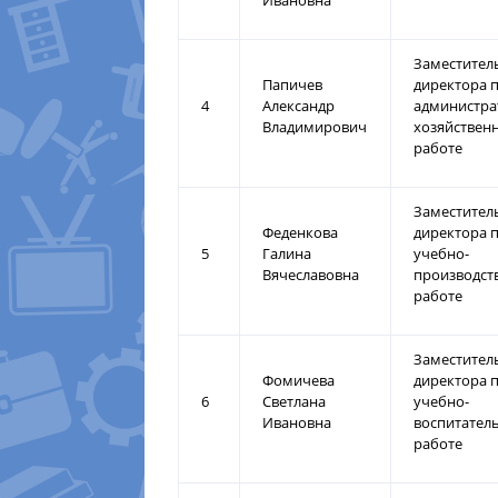
Ивановна
Заместител
Папичев
директора 
4
Александр
администра
Владимирович
хозяйствен
работе
Заместител
Феденкова
директора 
5
Галина
учебно-
Вячеславовна
производст
работе
Заместител
Фомичева
директора 
6
Светлана
учебно-
Ивановна
воспитател
работе