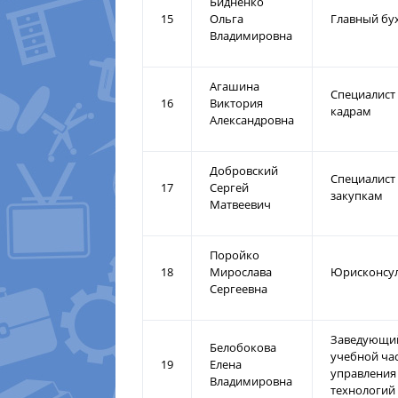
Бидненко
15
Ольга
Главный бу
Владимировна
Агашина
Специалист
16
Виктория
кадрам
Александровна
Добровский
Специалист
17
Сергей
закупкам
Матвеевич
Поройко
18
Мирослава
Юрисконсу
Сергеевна
Заведующи
Белобокова
учебной ча
19
Елена
управления
Владимировна
технологий