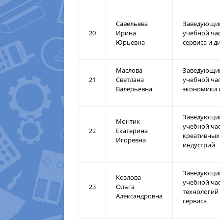
Савельева
Заведующи
20
Ирина
учебной ча
Юрьевна
сервиса и д
Маслова
Заведующи
21
Светлана
учебной ча
Валерьевна
экономики 
Заведующи
Монтик
учебной ча
22
Екатерина
креативных
Игоревна
индустрий
Заведующи
Козлова
учебной ча
23
Ольга
технологий
Александровна
сервиса