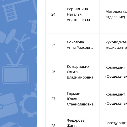
Вершинина
Методист (
24
Наталья
отделение)
Анатольевна
Соколова
Руководите
25
Анна Раисовна
медиацентр
Комарицких
Комендант
26
Ольга
(Общежитие
Владимировна
Герман
Комендант
27
Юлия
(Общежитие
Станиславовна
Федорова
Заведующи
28
Жанна