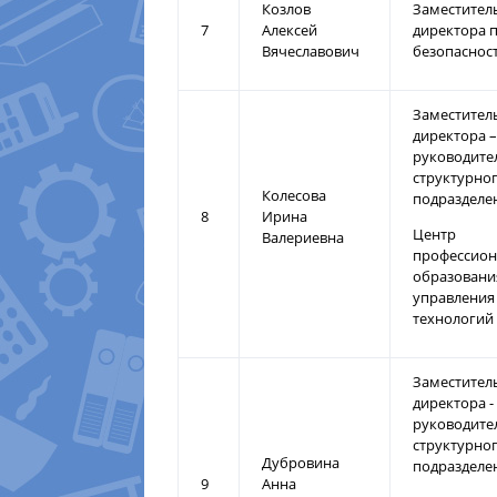
Козлов
Заместител
7
Алексей
директора 
Вячеславович
безопаснос
Заместител
директора –
руководите
структурно
Колесова
подразделе
8
Ирина
Центр
Валериевна
профессион
образовани
управления
технологий
Заместител
директора -
руководите
структурно
Дубровина
подразделе
9
Анна