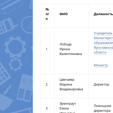
№
п/
ФИО
Должность
п
Учредитель
Министерст
образовани
Лобода
Ярославско
1
Ирина
области
Валентиновна
Министр
Цветаева
2
Марина
Директор
Владимировна
Эрентраут
Помощник
3
Елена
директора