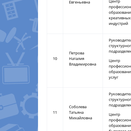
Центр
Евгеньевна
профессион
образовани
креативных
индустрий
Руководите
структурно
подразделе
Петрова
10
Наталия
Центр
Владимировна
профессион
образовани
услуг
Руководите
структурно
подразделе
Соболева
11
Татьяна
Центр
Михайловна
профессион
образовани