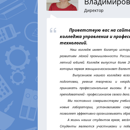
Владимиров
Директор
Приветствую вас на сайте 
колледжа управления и профес
технологий.
Наш колледж имеет богатую историю,
развитием лёгкой промышленности России
летний юбилей. Колледж выпустил более 2
которых первая женщина-космонавт Валент
Выпускников нашего колледжа всегда
подготовки, умение творчески и неорд
принимать профессиональные вызовы. В 
преподавателей - профессионалов своего дела.
Мы постоянно совершенствуем учебно-м
новые лаборатории, устанавливаем совр
позволяет эффективно организовывать обра
А жизнь наших студентов яркая, весёла
Студенты являются участниками и побед