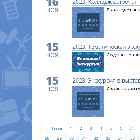
16
2023. Колледж встречал
НОЯ
В колледже прош
15
2023. Тематическая экск
НОЯ
Студенты посети
15
2023. Экскурсия в выст
НОЯ
Состоялась экск
← Назад
1
2
3
4
5
6
7
28
29
30
31
32
33
34
35