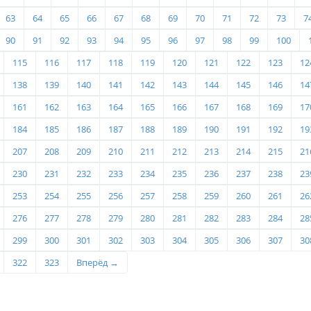
63
64
65
66
67
68
69
70
71
72
73
7
90
91
92
93
94
95
96
97
98
99
100
115
116
117
118
119
120
121
122
123
12
138
139
140
141
142
143
144
145
146
14
161
162
163
164
165
166
167
168
169
17
184
185
186
187
188
189
190
191
192
19
207
208
209
210
211
212
213
214
215
21
230
231
232
233
234
235
236
237
238
23
253
254
255
256
257
258
259
260
261
26
276
277
278
279
280
281
282
283
284
28
299
300
301
302
303
304
305
306
307
30
322
323
Вперёд →