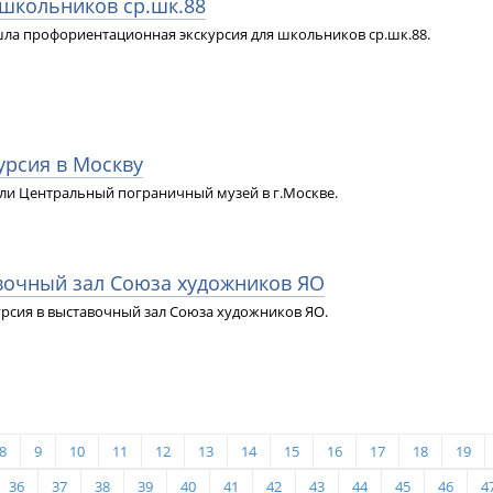
 школьников ср.шк.88
ла профориентационная экскурсия для школьников ср.шк.88.
урсия в Москву
ли Центральный пограничный музей в г.Москве.
авочный зал Союза художников ЯО
урсия в выставочный зал Союза художников ЯО.
8
9
10
11
12
13
14
15
16
17
18
19
36
37
38
39
40
41
42
43
44
45
46
4