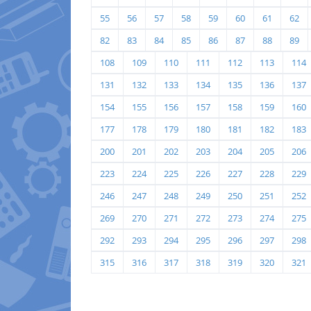
55
56
57
58
59
60
61
62
82
83
84
85
86
87
88
89
108
109
110
111
112
113
114
131
132
133
134
135
136
137
154
155
156
157
158
159
160
177
178
179
180
181
182
183
200
201
202
203
204
205
206
223
224
225
226
227
228
229
246
247
248
249
250
251
252
269
270
271
272
273
274
275
292
293
294
295
296
297
298
315
316
317
318
319
320
321