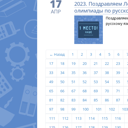
17
2023. Поздравляем Л
олимпиады по русско
АПР
Поздравляе
русскому яз
← Назад
1
2
3
4
5
6
17
18
19
20
21
22
23
33
34
35
36
37
38
39
49
50
51
52
53
54
55
65
66
67
68
69
70
71
81
82
83
84
85
86
87
97
98
99
100
101
102
103
111
112
113
114
115
116
125
126
127
128
129
130