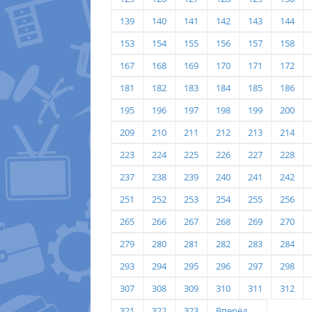
139
140
141
142
143
144
153
154
155
156
157
158
167
168
169
170
171
172
181
182
183
184
185
186
195
196
197
198
199
200
209
210
211
212
213
214
223
224
225
226
227
228
237
238
239
240
241
242
251
252
253
254
255
256
265
266
267
268
269
270
279
280
281
282
283
284
293
294
295
296
297
298
307
308
309
310
311
312
321
322
323
Вперёд →