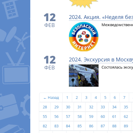
12
2024. Акция. «Неделя бе
ФЕВ
Межведомственна
12
2024. Экскурсия в Москв
ФЕВ
Состоялась экск
← Назад
1
2
3
4
5
6
7
28
29
30
31
32
33
34
35
55
56
57
58
59
60
61
62
82
83
84
85
86
87
88
89