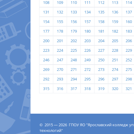
108
109
110
111
112
113
114
131
132
133
134
135
136
137
154
155
156
157
158
159
160
177
178
179
180
181
182
183
200
201
202
203
204
205
206
223
224
225
226
227
228
229
246
247
248
249
250
251
252
269
270
271
272
273
274
275
292
293
294
295
296
297
298
315
316
317
318
319
320
321
© 2015 — 2026 ГПОУ ЯО "Ярославский колледж у
технологий"