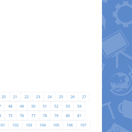
20
21
22
23
24
25
26
27
7
48
49
50
51
52
53
54
4
75
76
77
78
79
80
81
101
102
103
104
105
106
107