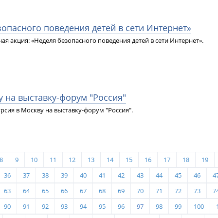
зопасного поведения детей в сети Интернет»
я акция: «Неделя безопасного поведения детей в сети Интернет».
у на выставку-форум "Россия"
урсия в Москву на выставку-форум "Россия".
8
9
10
11
12
13
14
15
16
17
18
19
36
37
38
39
40
41
42
43
44
45
46
4
63
64
65
66
67
68
69
70
71
72
73
7
90
91
92
93
94
95
96
97
98
99
100