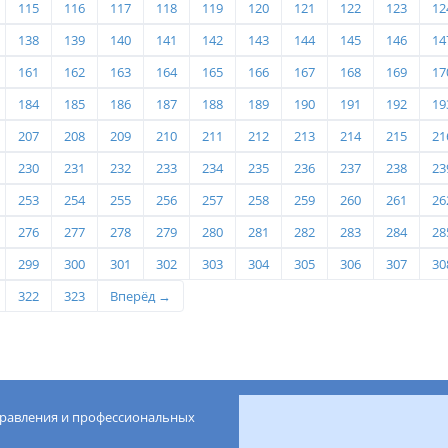
115
116
117
118
119
120
121
122
123
12
138
139
140
141
142
143
144
145
146
14
161
162
163
164
165
166
167
168
169
17
184
185
186
187
188
189
190
191
192
19
207
208
209
210
211
212
213
214
215
21
230
231
232
233
234
235
236
237
238
23
253
254
255
256
257
258
259
260
261
26
276
277
278
279
280
281
282
283
284
28
299
300
301
302
303
304
305
306
307
30
322
323
Вперёд →
правления и профессиональных