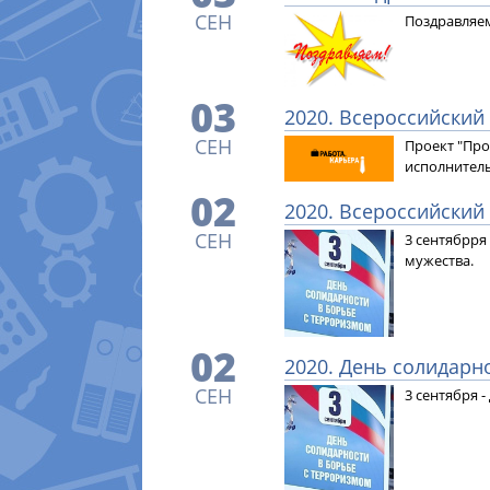
СЕН
Поздравляем
03
2020. Всероссийский
СЕН
Проект "Про
исполнитель
02
2020. Всероссийский
СЕН
3 сентябрря
мужества.
02
2020. День солидарн
СЕН
3 сентября 