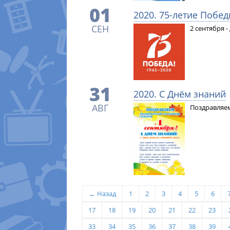
01
2020. 75-летие Побе
СЕН
2 сентября 
31
2020. С Днём знаний
АВГ
Поздравляем
← Назад
1
2
3
4
5
6
17
18
19
20
21
22
23
33
34
35
36
37
38
39