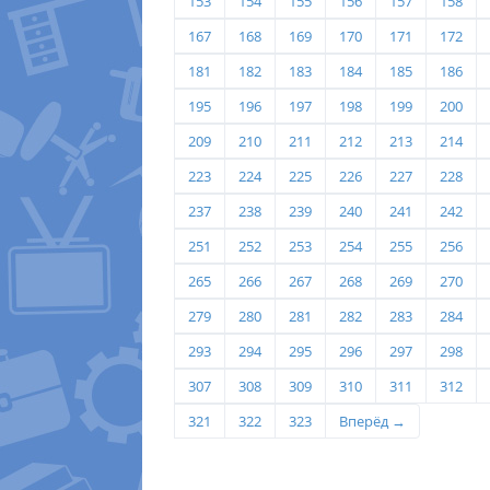
153
154
155
156
157
158
167
168
169
170
171
172
181
182
183
184
185
186
195
196
197
198
199
200
209
210
211
212
213
214
223
224
225
226
227
228
237
238
239
240
241
242
251
252
253
254
255
256
265
266
267
268
269
270
279
280
281
282
283
284
293
294
295
296
297
298
307
308
309
310
311
312
321
322
323
Вперёд →