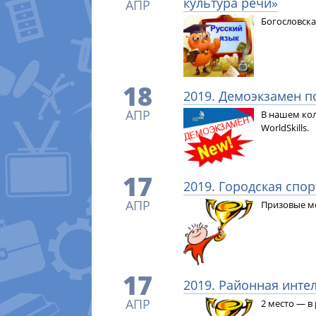
культура речи»
АПР
Богословска
18
2019. Демоэкзамен п
АПР
В нашем ко
WorldSkills.
17
2019. Городская спо
АПР
Призовые ме
17
2019. Районная инте
АПР
2 место — в