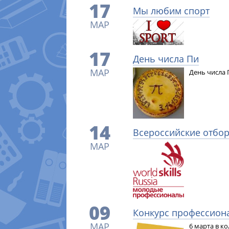
17
Мы любим спорт
МАР
17
День числа Пи
МАР
День числа 
14
Всероссийские отбор
МАР
09
Конкурс профессиона
МАР
6 марта в к