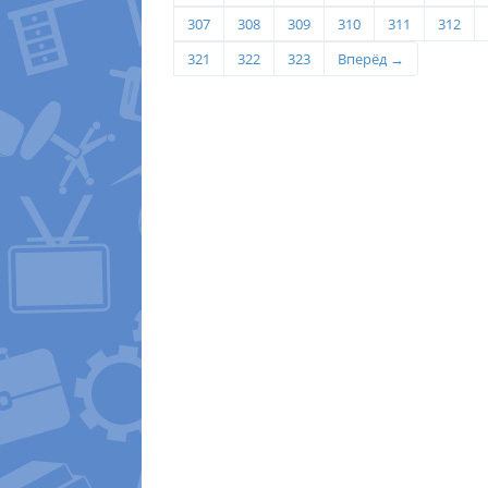
307
308
309
310
311
312
321
322
323
Вперёд →