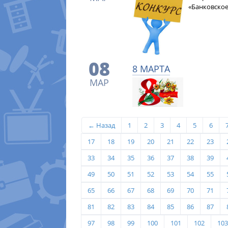
«Банковское
08
8 МАРТА
МАР
← Назад
1
2
3
4
5
6
17
18
19
20
21
22
23
33
34
35
36
37
38
39
49
50
51
52
53
54
55
65
66
67
68
69
70
71
81
82
83
84
85
86
87
97
98
99
100
101
102
103