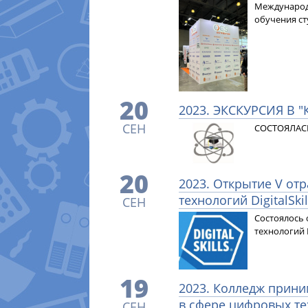
Международн
обучения ст
20
2023. ЭКСКУРСИЯ В 
СЕН
СОСТОЯЛАС
20
2023. Открытие V от
технологий DigitalSkil
СЕН
Состоялось 
технологий Di
19
2023. Колледж прини
в сфере цифровых тех
СЕН