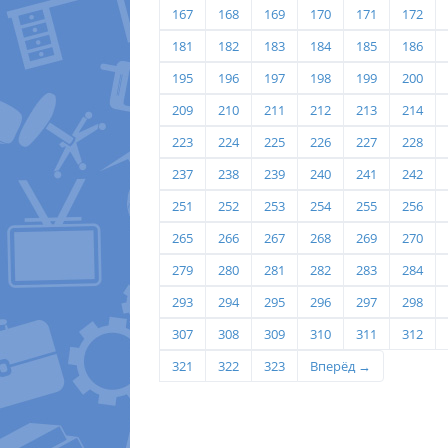
167
168
169
170
171
172
181
182
183
184
185
186
195
196
197
198
199
200
209
210
211
212
213
214
223
224
225
226
227
228
237
238
239
240
241
242
251
252
253
254
255
256
265
266
267
268
269
270
279
280
281
282
283
284
293
294
295
296
297
298
307
308
309
310
311
312
321
322
323
Вперёд →