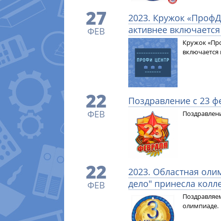
27
2023. Кружок «ПрофД
активнее включается
ФЕВ
Кружок «Пр
включается 
22
Поздравление с 23 ф
ФЕВ
Поздравлени
22
2023. Областная оли
дело" принесла колл
ФЕВ
Поздравляем
олимпиаде.