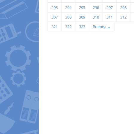
293
294
295
296
297
298
307
308
309
310
311
312
321
322
323
Вперёд →