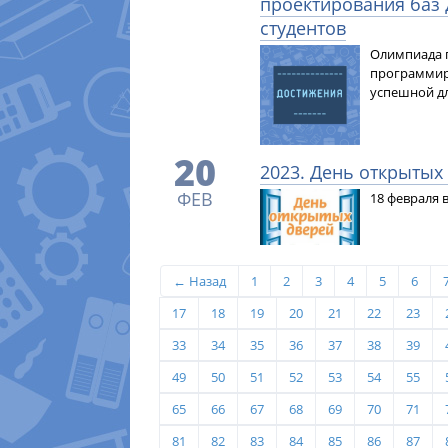
проектирования баз 
студентов
Олимпиада 
программиро
успешной дл
20
2023. День открытых
ФЕВ
18 февраля 
← Назад
1
2
3
4
5
6
17
18
19
20
21
22
23
33
34
35
36
37
38
39
49
50
51
52
53
54
55
65
66
67
68
69
70
71
81
82
83
84
85
86
87