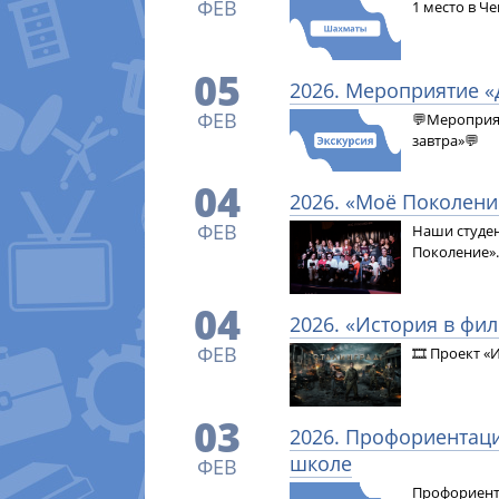
ФЕВ
1 место в Ч
05
2026. Мероприятие «
ФЕВ
💬Мероприят
завтра»💬
04
2026. «Моё Поколени
ФЕВ
Наши студен
Поколение».
04
2026. «История в фи
ФЕВ
🎞 Проект «
03
2026. Профориентац
школе
ФЕВ
Профориент