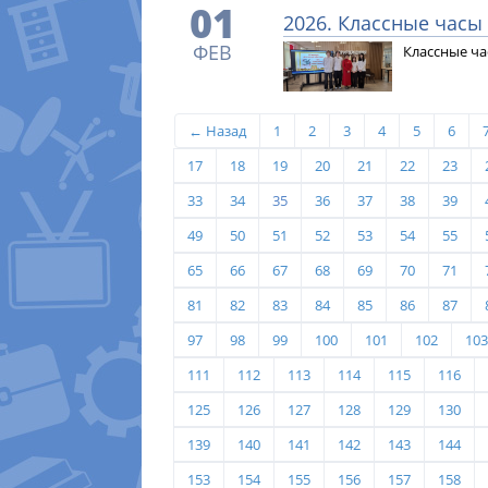
01
2026. Классные часы
ФЕВ
Классные ча
← Назад
1
2
3
4
5
6
17
18
19
20
21
22
23
33
34
35
36
37
38
39
49
50
51
52
53
54
55
65
66
67
68
69
70
71
81
82
83
84
85
86
87
97
98
99
100
101
102
103
111
112
113
114
115
116
125
126
127
128
129
130
139
140
141
142
143
144
153
154
155
156
157
158