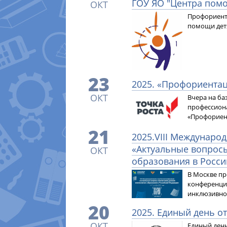
ГОУ ЯО "Центра пом
ОКТ
Профориента
помощи дет
23
2025. «Профориента
ОКТ
Вчера на ба
профессион
«Профориен
21
2025.VIII Междунаро
«Актуальные вопрос
ОКТ
образования в Росс
В Москве пр
конференци
инклюзивног
20
2025. Единый день о
ОКТ
Единый день