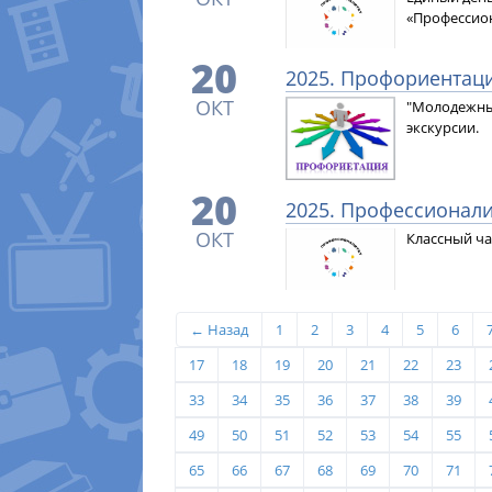
«Профессион
20
2025. Профориентаци
ОКТ
"Молодежны
экскурсии.
20
2025. Профессионали
ОКТ
Классный ча
← Назад
1
2
3
4
5
6
17
18
19
20
21
22
23
33
34
35
36
37
38
39
49
50
51
52
53
54
55
65
66
67
68
69
70
71