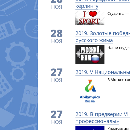
кёрлингу
НОЯ
Студенты — 
28
2019. Золотые побе
русского жима
НОЯ
Наши студен
27
2019. V Национальн
НОЯ
В Москве со
27
2019. В предверии V
профессионалы»
НОЯ
Колледж акт