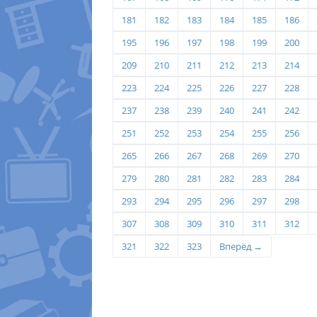
181
182
183
184
185
186
195
196
197
198
199
200
209
210
211
212
213
214
223
224
225
226
227
228
237
238
239
240
241
242
251
252
253
254
255
256
265
266
267
268
269
270
279
280
281
282
283
284
293
294
295
296
297
298
307
308
309
310
311
312
321
322
323
Вперёд →