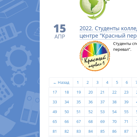
15
2022. Студенты колл
центре "Красный пер
АПР
Студенты сп
перевал".
← Назад
1
2
3
4
5
6
17
18
19
20
21
22
23
33
34
35
36
37
38
39
49
50
51
52
53
54
55
65
66
67
68
69
70
71
81
82
83
84
85
86
87