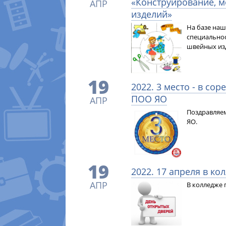
«Конструирование, 
АПР
изделий»
На базе наш
специальнос
швейных из
19
2022. 3 место - в со
ПОО ЯО
АПР
Поздравляем
ЯО.
19
2022. 17 апреля в к
АПР
В колледже 