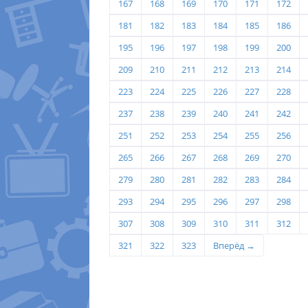
167
168
169
170
171
172
181
182
183
184
185
186
195
196
197
198
199
200
209
210
211
212
213
214
223
224
225
226
227
228
237
238
239
240
241
242
251
252
253
254
255
256
265
266
267
268
269
270
279
280
281
282
283
284
293
294
295
296
297
298
307
308
309
310
311
312
321
322
323
Вперёд →