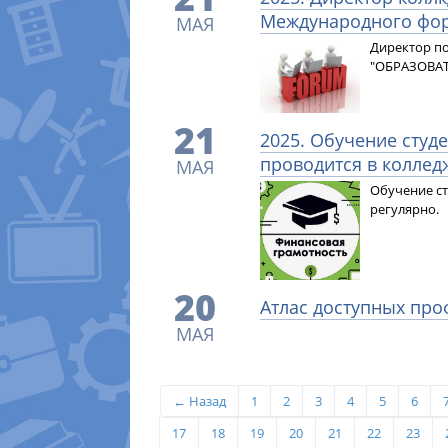
Международного фо
МАЯ
Директор п
"ОБРАЗОВА
21
2025. Обучение студ
проводится в коллед
МАЯ
Обучение ст
регулярно.
20
Атлас доступных пр
МАЯ
← Назад
1
2
3
4
5
6
17
18
19
20
21
22
23