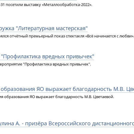
1-31 посетили выставку «Металлообработка-2022».
кружка "Литературная мастерская"
оялся отчётный премьерный показ спектакля «Всё начинается с любви»
е "Профилактика вредных привычек"
ероприятие "Профилактика вредных привычек".
я образования ЯО выражает благодарность М.В. Цв
ия образования ЯО выражает благодарность М.В. Цветаевой.
улина А. - призёра Всероссийского дистанционног