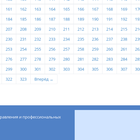
161
162
163
164
165
166
167
168
169
17
184
185
186
187
188
189
190
191
192
19
207
208
209
210
211
212
213
214
215
21
230
231
232
233
234
235
236
237
238
23
253
254
255
256
257
258
259
260
261
26
276
277
278
279
280
281
282
283
284
28
299
300
301
302
303
304
305
306
307
30
322
323
Вперёд →
правления и профессиональных