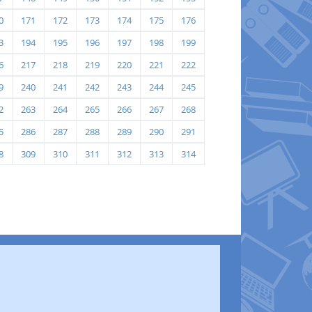
0
171
172
173
174
175
176
3
194
195
196
197
198
199
6
217
218
219
220
221
222
9
240
241
242
243
244
245
2
263
264
265
266
267
268
5
286
287
288
289
290
291
8
309
310
311
312
313
314