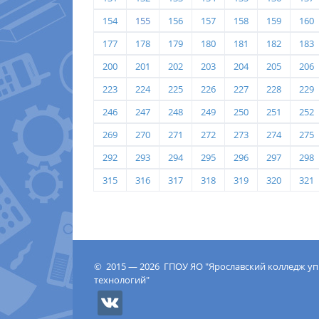
154
155
156
157
158
159
160
177
178
179
180
181
182
183
200
201
202
203
204
205
206
223
224
225
226
227
228
229
246
247
248
249
250
251
252
269
270
271
272
273
274
275
292
293
294
295
296
297
298
315
316
317
318
319
320
321
© 2015 — 2026 ГПОУ ЯО "Ярославский колледж у
технологий"