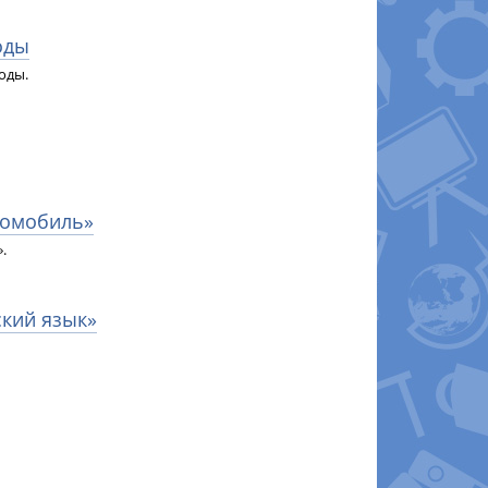
оды
оды.
экомобиль»
.
ский язык»