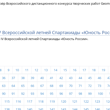
ризёр Всероссийского дистанционного конкурса творческих работ Geome
IV Всероссийской летней Спартакиады «Юность Рос
 IV Всероссийской летней Спартакиады «Юность России».
8
9
10
11
12
13
14
15
16
17
18
19
36
37
38
39
40
41
42
43
44
45
46
4
63
64
65
66
67
68
69
70
71
72
73
7
90
91
92
93
94
95
96
97
98
99
100
115
116
117
118
119
120
121
122
123
12
138
139
140
141
142
143
144
145
146
14