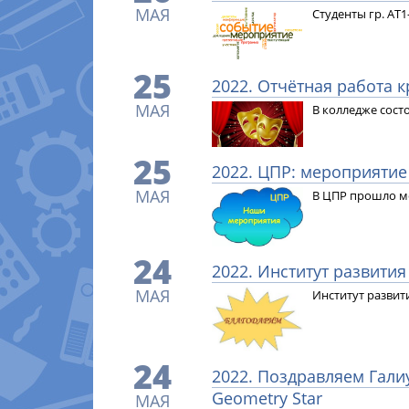
МАЯ
Студенты гр. АТ
25
2022. Отчётная работа 
МАЯ
В колледже сост
25
2022. ЦПР: мероприяти
МАЯ
В ЦПР прошло м
24
2022. Институт развити
МАЯ
Институт развит
24
2022. Поздравляем Гали
Geometry Star
МАЯ